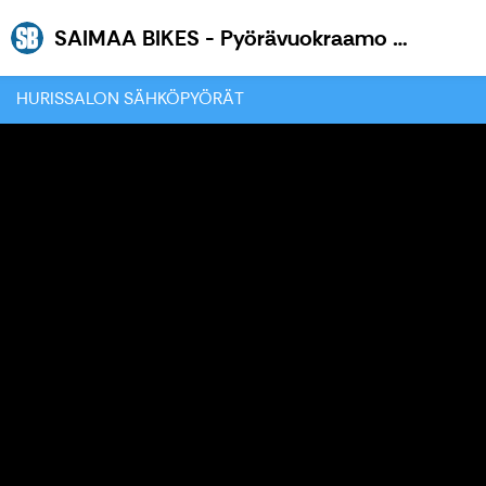
SAIMAA BIKES - Pyörävuokraamo Saimaalla
HURISSALON SÄHKÖPYÖRÄT