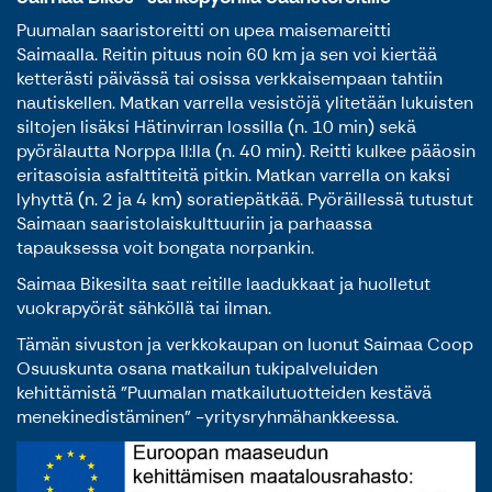
Puumalan saaristoreitti on upea maisemareitti
Saimaalla. Reitin pituus noin 60 km ja sen voi kiertää
ketterästi päivässä tai osissa verkkaisempaan tahtiin
nautiskellen. Matkan varrella vesistöjä ylitetään lukuisten
siltojen lisäksi Hätinvirran lossilla (n. 10 min) sekä
pyörälautta Norppa II:lla (n. 40 min). Reitti kulkee pääosin
eritasoisia asfalttiteitä pitkin. Matkan varrella on kaksi
lyhyttä (n. 2 ja 4 km) soratiepätkää. Pyöräillessä tutustut
Saimaan saaristolaiskulttuuriin ja parhaassa
tapauksessa voit bongata norpankin.
Saimaa Bikesilta saat reitille laadukkaat ja huolletut
vuokrapyörät sähköllä tai ilman.
Tämän sivuston ja verkkokaupan on luonut Saimaa Coop
Osuuskunta osana matkailun tukipalveluiden
kehittämistä "Puumalan matkailutuotteiden kestävä
menekinedistäminen" -yritysryhmähankkeessa.