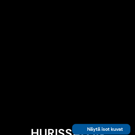
HURISSALON
Näytä isot kuvat