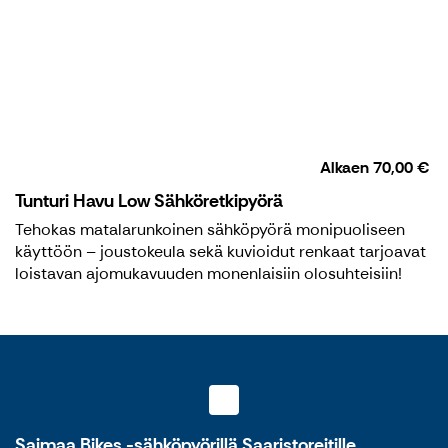
Alkaen
70,00 €
Tunturi Havu Low Sähköretkipyörä
Tehokas matalarunkoinen sähköpyörä monipuoliseen
käyttöön – joustokeula sekä kuvioidut renkaat tarjoavat
loistavan ajomukavuuden monenlaisiin olosuhteisiin!
Saimaa Bikes -sähköpyörillä Saaristoreitille